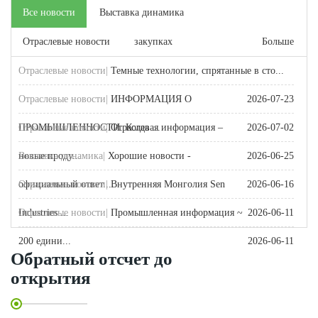
Все новости
Выставка динамика
Отраслевые новости
закупках
Больше
Отраслевые новости|
Темные технологии, спрятанные в сто...
Отраслевые новости|
ИНФОРМАЦИЯ О
2026-07-23
ПРОМЫШЛЕННОСТИ. Когда ...
Отраслевые новости|
Отраслевая информация –
2026-07-02
новые проду...
Выставка динамика|
Хорошие новости -
2026-06-25
официальный ответ...
Отраслевые новости|
Внутренняя Монголия Sen
2026-06-16
Industries ...
Отраслевые новости|
Промышленная информация ~
2026-06-11
200 едини...
2026-06-11
Обратный отсчет до
открытия