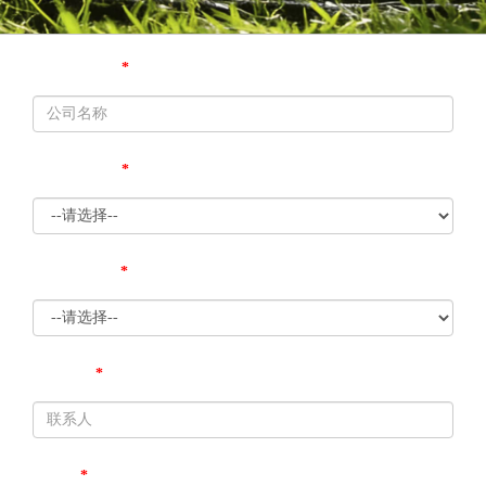
1、公司名称:
*
2、公司行业:
*
3.产品类别：
*
4.联系人:
*
5.职位:
*