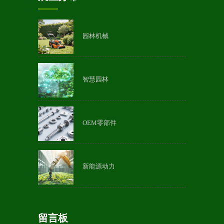
园林机械
智慧园林
OEM零部件
新能源动力
留言板