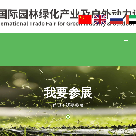
Toggle
naviga
我要参展
首页
我要参展