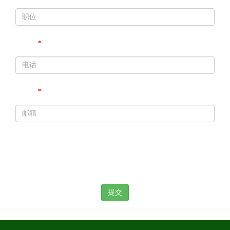
6.电话:
*
7.邮箱:
*