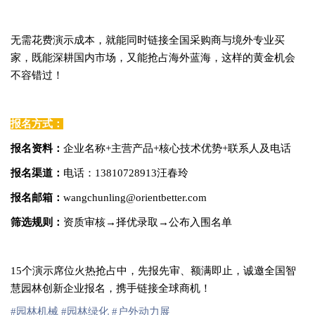
无需花费演示成本，就能同时链接全国采购商与境外专业买
家，既能深耕国内市场，又能抢占海外蓝海，这样的黄金机会
不容错过！
报名方式：
报名资料：
企业名称+主营产品+核心技术优势+联系人及电话
报名渠道：
电话：13810728913汪春玲
报名邮箱：
wangchunling@orientbetter.com
筛选规则：
资质审核→择优录取→公布入围名单
15个演示席位火热抢占中，先报先审、额满即止，诚邀全国智
慧园林创新企业报名，携手链接全球商机！
#园林机械
#园林绿化
#户外动力展