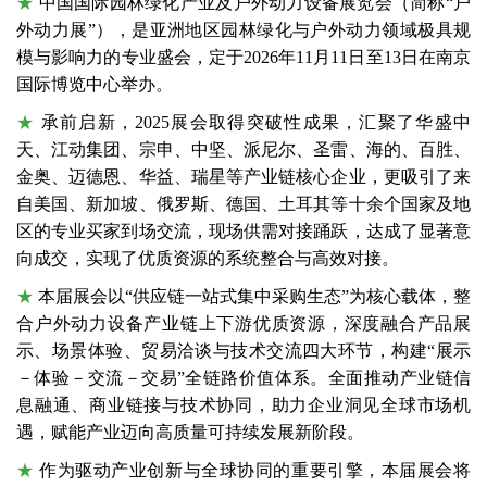
★
中国国际园林绿化产业及户外动力设备展览会（简称“户
外动力展”），是亚洲地区园林绿化与户外动力领域极具规
模与影响力的专业盛会，定于2026年11月11日至13日在南京
国际博览中心举办。
★
承前启新，2025展会取得突破性成果，汇聚了华盛中
天、江动集团、宗申、中坚、派尼尔、圣雷、海的、百胜、
金奥、迈德恩、华益、瑞星等产业链核心企业，更吸引了来
自美国、新加坡、俄罗斯、德国、土耳其等十余个国家及地
区的专业买家到场交流，现场供需对接踊跃，达成了显著意
向成交，实现了优质资源的系统整合与高效对接。
★
本届展会以“供应链一站式集中采购生态”为核心载体，整
合户外动力设备产业链上下游优质资源，深度融合产品展
示、场景体验、贸易洽谈与技术交流四大环节，构建“展示
－体验－交流－交易”全链路价值体系。全面推动产业链信
息融通、商业链接与技术协同，助力企业洞见全球市场机
遇，赋能产业迈向高质量可持续发展新阶段。
★
作为驱动产业创新与全球协同的重要引擎，本届展会将