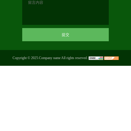
Copyright © 2025.Company name All rights reserved.